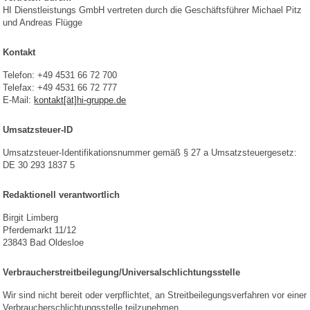
HI Dienstleistungs GmbH vertreten durch die Geschäftsführer Michael Pitz
und Andreas Flügge
Kontakt
Telefon: +49 4531 66 72 700
Telefax: +49 4531 66 72 777
E-Mail:
kontakt[ät]hi-gruppe.de
Umsatzsteuer-ID
Umsatzsteuer-Identifikationsnummer gemäß § 27 a Umsatzsteuergesetz:
DE 30 293 1837 5
Redaktionell verantwortlich
Birgit Limberg
Pferdemarkt 11/12
23843 Bad Oldesloe
Verbraucher­streit­beilegung/Universal­schlichtungs­stelle
Wir sind nicht bereit oder verpflichtet, an Streitbeilegungsverfahren vor einer
Verbraucherschlichtungsstelle teilzunehmen.