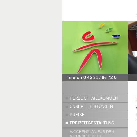
Telefon 0 45 31 / 66 72 0
HERZLICH WILLKOMMEN
UNSERE LEISTUNGEN
PREISE
FREIZEITGESTALTUNG
WOCHENPLAN FÜR DEN
WOHNBEREICH 3